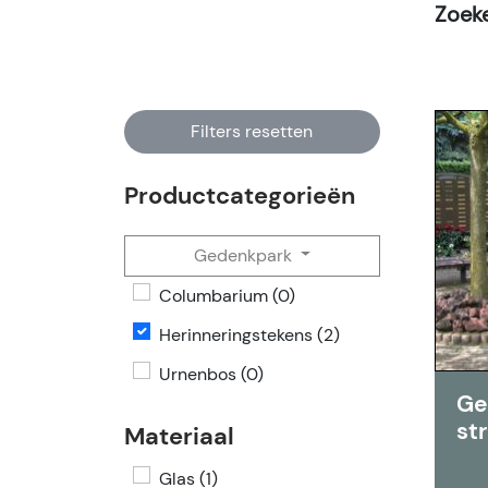
Zoek
Filters resetten
Productcategorieën
Gedenkpark
Columbarium (0)
Herinneringstekens (2)
Urnenbos (0)
Ge
st
Materiaal
Glas (1)