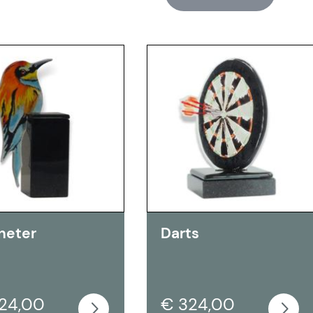
neter
Darts
24,00
€ 324,00