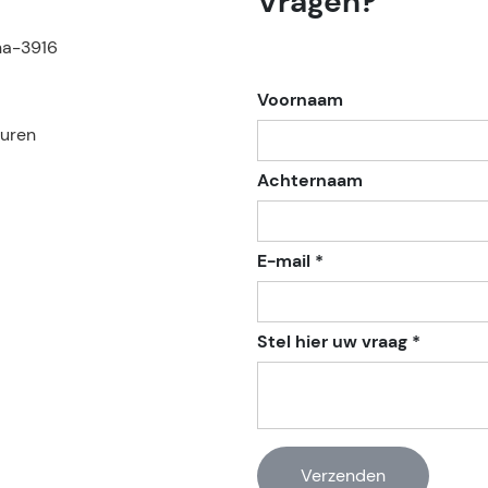
Vragen?
na-3916
Voornaam
euren
Achternaam
E-mail *
Stel hier uw vraag *